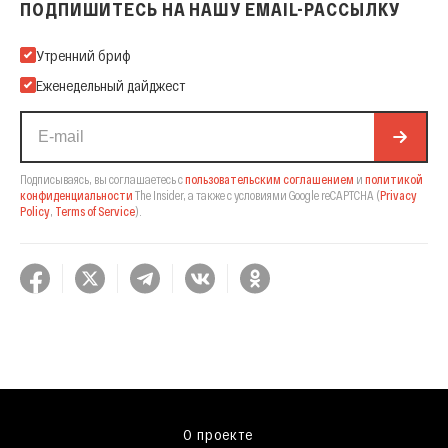
ПОДПИШИТЕСЬ НА НАШУ EMAIL-РАССЫЛКУ
Подпишитесь на нашу Email-рассылку
Утренний бриф
Еженедельный дайджест
Подписываясь, вы соглашаетесь с
пользовательским соглашением
и
политикой
конфиденциальности
The Insider,
а также с условиями Google reCAPTCHA
(
Privacy
Policy
,
Terms of Service
).
О проекте