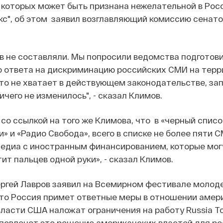
которых может быть признана нежелательной в Росс
с", об этом заявил возглавляющий комиссию сенат
в не составляли. Мы попросили ведомства подготов
о ответа на дискриминацию российских СМИ на терр
-то не хватает в действующем законодательстве, за
ничего не изменилось", - сказал Климов.
со ссылкой на того же Климова, что в «черный списо
» и «Радио Свобода», всего в списке не более пяти 
едиа с иностранным финансированием, которые могу
ит пальцев одной руки», - сказал Климов.
ергей Лавров заявил на Всемирном фестивале молод
что Россия примет ответные меры в отношении амер
власти США наложат ограничения на работу Russia To
повлечет это решение американских властей для ро