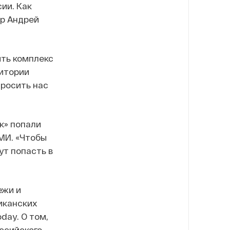
ии. Как
ор Андрей
ить комплекс
итории
просить нас
к» попали
СМИ. «Чтобы
т попасть в
ежи и
иканских
day. О том,
ссийского