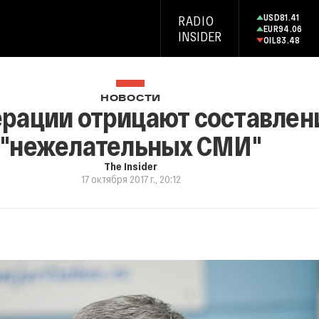
USD
81.41
RADIO
EUR
94.06
INSIDER
OIL
83.48
НОВОСТИ
ерации отрицают составлен
"нежелательных СМИ"
The Insider
17 октября 2017 г., 20:12