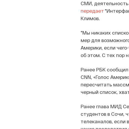
СМИ, деятельность 
передает
"Интерфак
Климов.
"Мы никаких списко
мер для возможног
Америки, если чего
об этом. С тех пор 
Ранее РБК сообщил 
CNN, «Голос Америки
пересчитать массм
черный список, хват
Ранее глава МИД С
студентов в Сочи, 
телеканалов, если 
какие последствия 