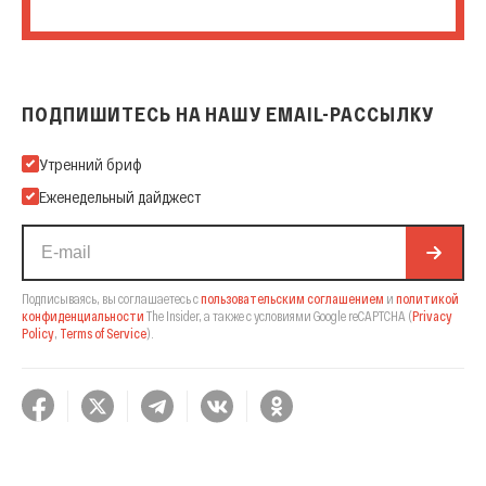
ПОДПИШИТЕСЬ НА НАШУ EMAIL-РАССЫЛКУ
Подпишитесь на нашу Email-рассылку
Утренний бриф
Еженедельный дайджест
Подписываясь, вы соглашаетесь с
пользовательским соглашением
и
политикой
конфиденциальности
The Insider,
а также с условиями Google reCAPTCHA
(
Privacy
Policy
,
Terms of Service
).