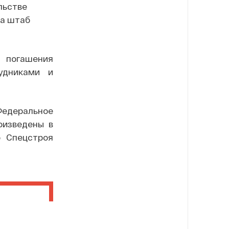
льстве
на штаб
я погашения
удниками и
Федеральное
оизведены в
б Спецстроя