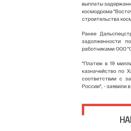
выплаты задержанн
космодрома "Восточ
строительства кос
Ранее Дальспецст
задолженности п
работниками ООО "
"Платеж в 19 милл
казначейство по Х
соответствии с з
России", - заявили 
НА