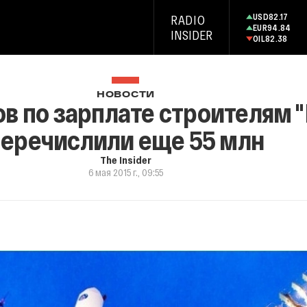
USD
82.17
RADIO
EUR
94.84
INSIDER
OIL
82.38
НОВОСТИ
ов по зарплате строителям 
перечислили еще 55 млн
The Insider
6 мая 2015 г., 09:55