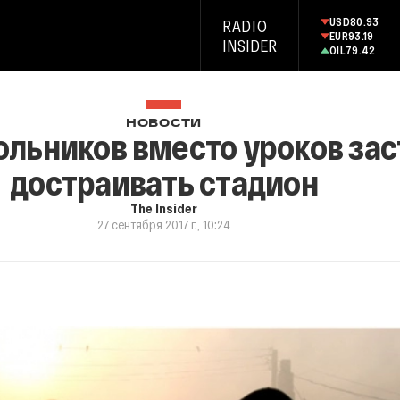
USD
80.93
RADIO
EUR
93.19
INSIDER
OIL
79.42
НОВОСТИ
ольников вместо уроков за
достраивать стадион
The Insider
27 сентября 2017 г., 10:24