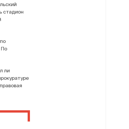
альский
ь стадион
й
 по
 По
л ли
прокуратуре
-правовая