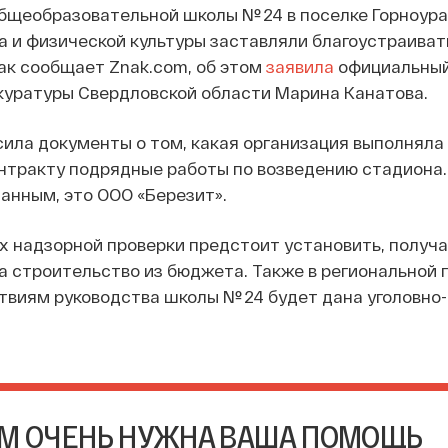
бщеобразовательной школы № 24 в поселке Горноур
а и физической культуры заставляли благоустраиват
Как сообщает Znak.com, об этом
заявила
официальны
куратуры Свердловской области Марина Канатова.
ила документы о том, какая организация выполняла
нтракту подрядные работы по возведению стадиона.
анным, это ООО «Березит».
ах надзорной проверки предстоит установить, получа
а строительство из бюджета. Также в региональной 
твиям руководства школы № 24 будет дана уголовно
М ОЧЕНЬ НУЖНА ВАША ПОМОЩЬ