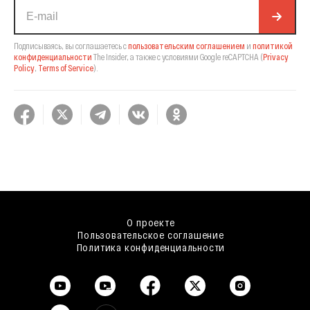
Подписываясь, вы соглашаетесь с
пользовательским соглашением
и
политикой
конфиденциальности
The Insider,
а также с условиями Google reCAPTCHA
(
Privacy
Policy
,
Terms of Service
).
О проекте
Пользовательское соглашение
Политика конфиденциальности