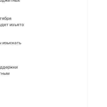
нтября
удет изъято
ы изыскать
оддержки
етным