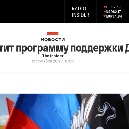
OIL
82.38
RADIO
USD
82.17
INSIDER
EUR
94.84
НОВОСТИ
тит программу поддержки 
The Insider
15 сентября 2017 г., 07:33