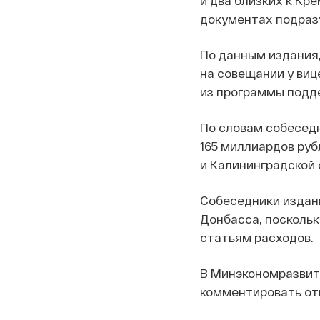
документах подраз
По данным издания,
на совещании у виц
из программы подде
По словам собесед
165 миллиардов руб
и Калининградской 
Собеседники издани
Донбасса, поскольк
статьям расходов.
В Минэкономразвит
комментировать от