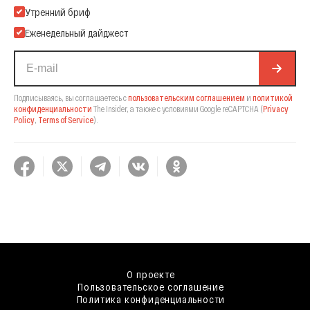
Подпишитесь на нашу Email-рассылку
Утренний бриф
Еженедельный дайджест
Подписываясь, вы соглашаетесь с
пользовательским соглашением
и
политикой
конфиденциальности
The Insider,
а также с условиями Google reCAPTCHA
(
Privacy
Policy
,
Terms of Service
).
О проекте
Пользовательское соглашение
Политика конфиденциальности