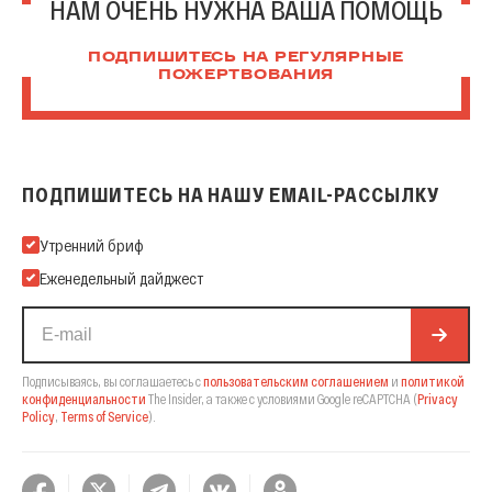
НАМ ОЧЕНЬ НУЖНА ВАША ПОМОЩЬ
ПОДПИШИТЕСЬ НА РЕГУЛЯРНЫЕ
ПОЖЕРТВОВАНИЯ
ПОДПИШИТЕСЬ НА НАШУ EMAIL-РАССЫЛКУ
Подпишитесь на нашу Email-рассылку
Утренний бриф
Еженедельный дайджест
Подписываясь, вы соглашаетесь с
пользовательским соглашением
и
политикой
конфиденциальности
The Insider,
а также с условиями Google reCAPTCHA
(
Privacy
Policy
,
Terms of Service
).