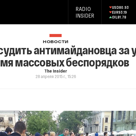
USD
80.93
RADIO
EUR
93.19
INSIDER
OIL
81.78
НОВОСТИ
 судить антимайдановца за 
мя массовых беспорядков
The Insider
28 апреля 2015 г., 15:26