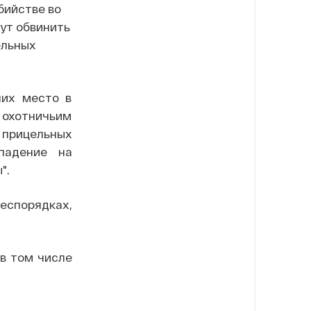
бийстве во
гут обвинить
ельных
ших место в
 охотничьим
 прицельных
падение на
".
еспорядках,
 в том числе