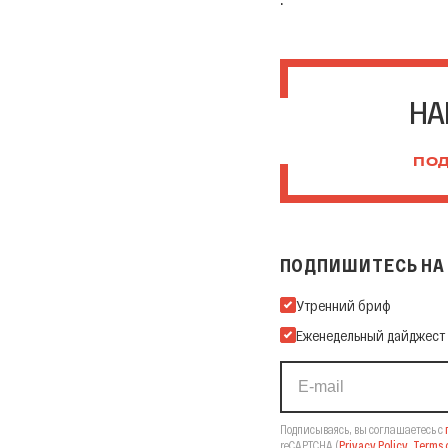
НА
ПОД
ПОДПИШИТЕСЬ НА 
Подпишитесь на нашу Ema
Утренний бриф
Еженедельный дайджест
Подписываясь, вы соглашаетесь с
reCAPTCHA
(
Privacy Policy
,
Terms o