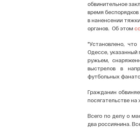
обвинительное зак
время беспорядков 
в наненсении тяжк
органов. Об этом
с
"Установлено, что
Одессе, указанный
ружьем, снаряжен
выстрелов в нап
футбольных фанатов
Гражданин обвиняе
посягательстве на 
Всего по делу о ма
два россиянина. Вс
.