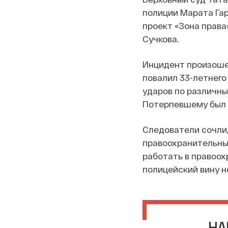
полиции Марата Гар
проект «Зона права
Сучкова.
Инцидент произошел
повалил 33-летнего
ударов по различны
Потерпевшему был 
Следователи сочли,
правоохранительны
работать в правоох
полицейский вину н
НА