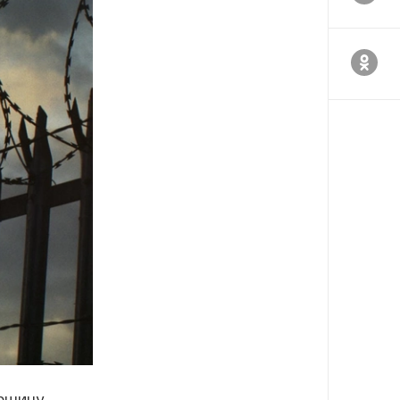
аршину