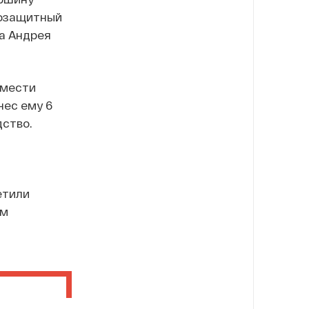
озащитный
а Андрея
 мести
нес ему 6
дство.
етили
ам