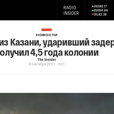
USD
82.17
RADIO
EUR
94.84
INSIDER
OIL
82.38
НОВОСТИ
из Казани, ударивший заде
олучил 4,5 года колонии
The Insider
8 сентября 2017 г., 13:21