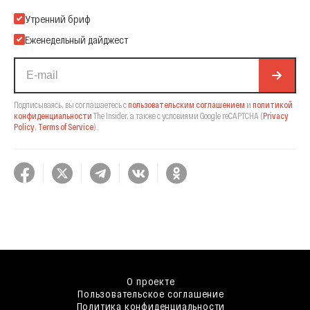
Подпишитесь на нашу Email-рассылку
Утренний бриф
Еженедельный дайджест
Подписываясь, вы соглашаетесь с
пользовательским соглашением
и
политикой
конфиденциальности
The Insider,
а также с условиями Google reCAPTCHA
(
Privacy
Policy
,
Terms of Service
).
О проекте
Пользовательское соглашение
Политика конфиденциальности