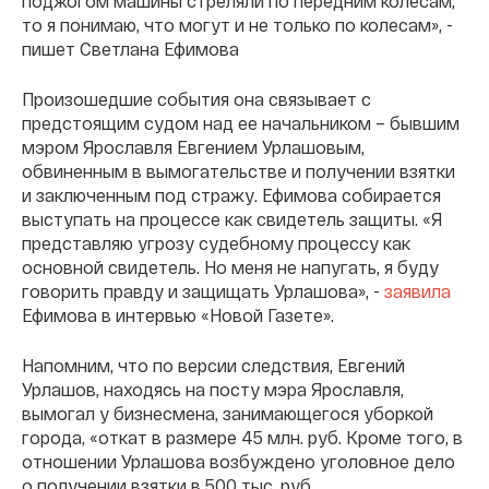
поджогом машины стреляли по передним колесам,
то я понимаю, что могут и не только по колесам», -
пишет Светлана Ефимова
Произошедшие события она связывает с
предстоящим судом над ее начальником – бывшим
мэром Ярославля Евгением Урлашовым,
обвиненным в вымогательстве и получении взятки
и заключенным под стражу. Ефимова собирается
выступать на процессе как свидетель защиты. «Я
представляю угрозу судебному процессу как
основной свидетель. Но меня не напугать, я буду
говорить правду и защищать Урлашова», -
заявила
Ефимова в интервью «Новой Газете».
Напомним, что по версии следствия, Евгений
Урлашов, находясь на посту мэра Ярославля,
вымогал у бизнесмена, занимающегося уборкой
города, «откат в размере 45 млн. руб. Кроме того, в
отношении Урлашова возбуждено уголовное дело
о получении взятки в 500 тыс. руб.