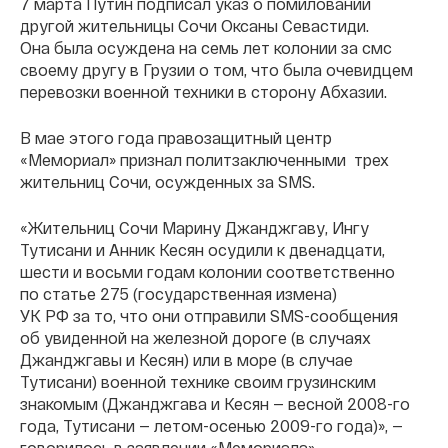
7 марта Путин подписал указ о помиловании
другой жительницы Сочи Оксаны Севастиди.
Она была осуждена на семь лет колонии за смс
своему другу в Грузии о том, что была очевидцем
перевозки военной техники в сторону Абхазии.
В мае этого года правозащитный центр
«Мемориал» признал политзаключенными трех
жительниц Сочи, осужденных за SMS.
«Жительниц Сочи Марину Джанджгаву, Ингу
Тутисани и Анник Кесян осудили к двенадцати,
шести и восьми годам колонии соответственно
по статье 275 (государственная измена)
УК РФ за то, что они отправили SMS-сообщения
об увиденной на железной дороге (в случаях
Джанджгавы и Кесян) или в море (в случае
Тутисани) военной технике своим грузинским
знакомым (Джанджгава и Кесян — весной 2008-го
года, Тутисани — летом-осенью 2009-го года)», —
говорилось в заявлении «Мемориала».