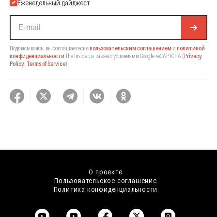
Еженедельный дайджест
Подписываясь, вы соглашаетесь с
пользовательским соглашением
и
политикой
конфиденциальности
The Insider,
а также с условиями Google reCAPTCHA
(
Privacy
Policy
,
Terms of Service
).
О проекте
Пользовательское соглашение
Политика конфиденциальности