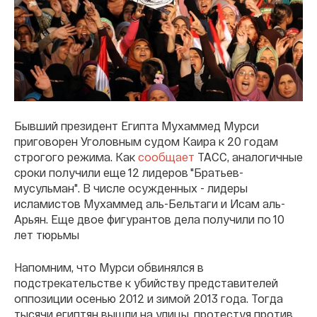
Бывший президент Египта Мухаммед Мурси
приговорен Уголовным судом Каира к 20 годам
строгого режима. Как
сообщает
ТАСС, аналогичные
сроки получили еще 12 лидеров "Братьев-
мусульман". В числе осужденных - лидеры
исламистов Мухаммед аль-Бельтаги и Исам аль-
Арьян. Еще двое фигурантов дела получили по 10
лет тюрьмы
Напомним, что Мурси обвинялся в
подстрекательстве к убийству представителей
оппозиции осенью 2012 и зимой 2013 года. Тогда
тысячи египтян вышли на улицы, протестуя против