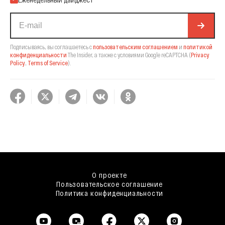
Подписываясь, вы соглашаетесь с
пользовательским соглашением
и
политикой
конфиденциальности
The Insider,
а также с условиями Google reCAPTCHA
(
Privacy
Policy
,
Terms of Service
).
О проекте
Пользовательское соглашение
Политика конфиденциальности