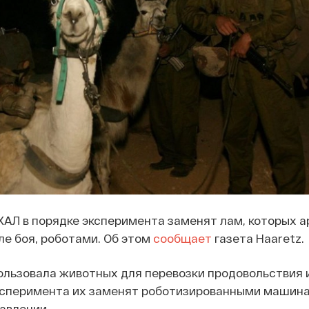
АЛ в порядке эксперимента заменят лам, которых 
ле боя, роботами. Об этом
сообщает
газета Haaretz.
льзовала животных для перевозки продовольствия и
эксперимента их заменят роботизированными машин
авлении.