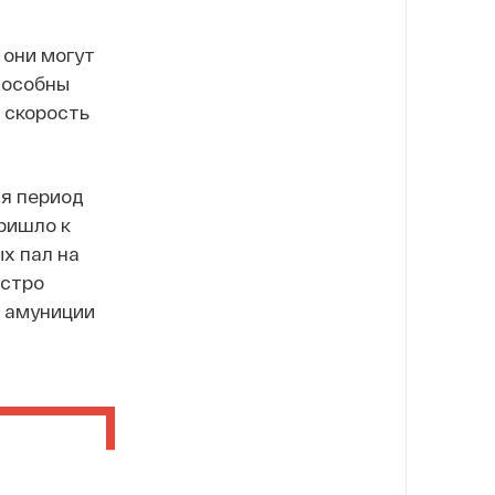
 они могут
пособны
ь скорость
ая период
ришло к
х пал на
ыстро
и амуниции