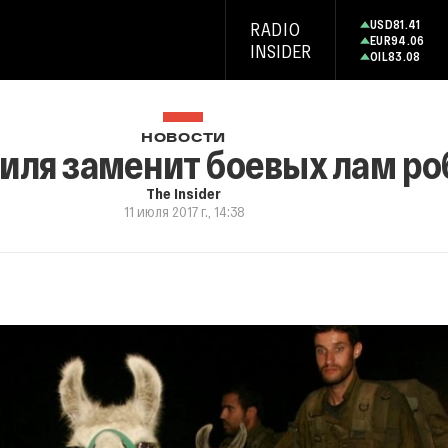
USD
81.41
RADIO
EUR
94.06
INSIDER
OIL
83.08
НОВОСТИ
иля заменит боевых лам р
The Insider
11 июля 2017 г., 14:38