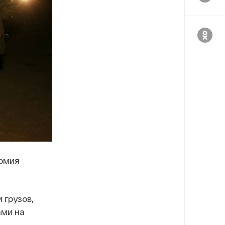
армия
 грузов,
ами на