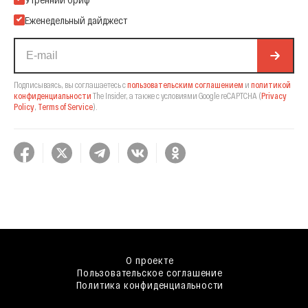
Еженедельный дайджест
Подписываясь, вы соглашаетесь с
пользовательским соглашением
и
политикой
конфиденциальности
The Insider,
а также с условиями Google reCAPTCHA
(
Privacy
Policy
,
Terms of Service
).
О проекте
Пользовательское соглашение
Политика конфиденциальности