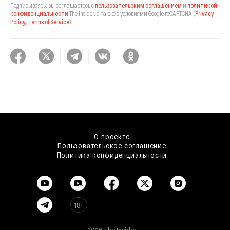
Подписываясь, вы соглашаетесь с
пользовательским соглашением
и
политикой
конфиденциальности
The Insider,
а также с условиями Google reCAPTCHA
(
Privacy
Policy
,
Terms of Service
).
О проекте
Пользовательское соглашение
Политика конфиденциальности
18+