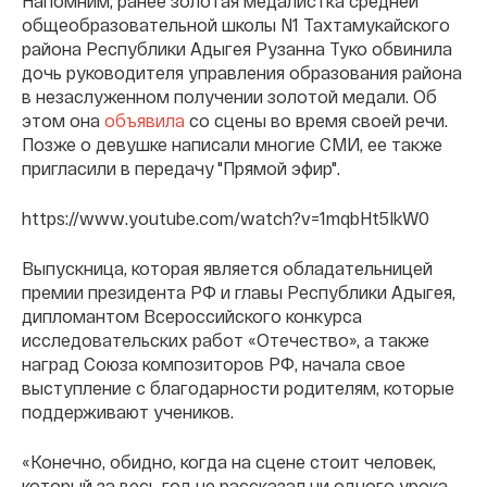
Напомним, ранее золотая медалистка средней
общеобразовательной школы N1 Тахтамукайского
района Республики Адыгея Рузанна Туко обвинила
дочь руководителя управления образования района
в незаслуженном получении золотой медали. Об
этом она
объявила
со сцены во время своей речи.
Позже о девушке написали многие СМИ, ее также
пригласили в передачу "Прямой эфир".
https://www.youtube.com/watch?v=1mqbHt5IkW0
Выпускница, которая является обладательницей
премии президента РФ и главы Республики Адыгея,
дипломантом Всероссийского конкурса
исследовательских работ «Отечество», а также
наград Союза композиторов РФ, начала свое
выступление с благодарности родителям, которые
поддерживают учеников.
«Конечно, обидно, когда на сцене стоит человек,
который за весь год не рассказал ни одного урока,