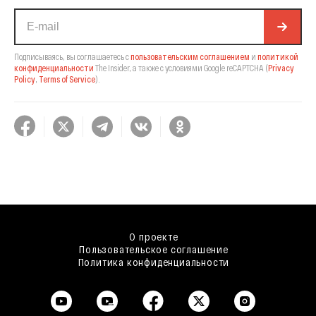
Подписываясь, вы соглашаетесь с
пользовательским соглашением
и
политикой
конфиденциальности
The Insider,
а также с условиями Google reCAPTCHA
(
Privacy
Policy
,
Terms of Service
).
О проекте
Пользовательское соглашение
Политика конфиденциальности