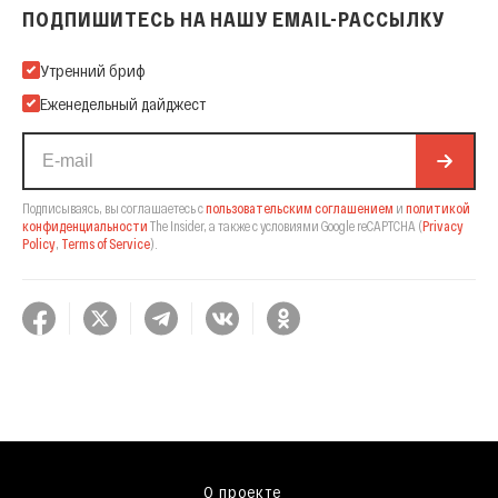
ПОДПИШИТЕСЬ НА НАШУ EMAIL-РАССЫЛКУ
Подпишитесь на нашу Email-рассылку
Утренний бриф
Еженедельный дайджест
Подписываясь, вы соглашаетесь с
пользовательским соглашением
и
политикой
конфиденциальности
The Insider,
а также с условиями Google reCAPTCHA
(
Privacy
Policy
,
Terms of Service
).
О проекте