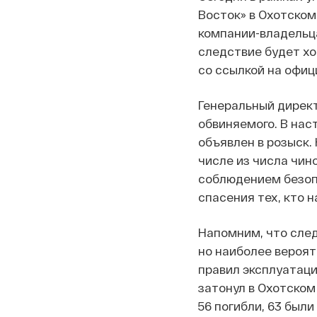
Восток» в Охотском
компании-владельца
следствие будет хо
со ссылкой на офи
Генеральный директ
обвиняемого. В нас
объявлен в розыск.
числе из числа чин
соблюдением безоп
спасения тех, кто н
Напомним, что сле
но наиболее вероят
правил эксплуатаци
затонул в Охотском 
56 погибли, 63 был