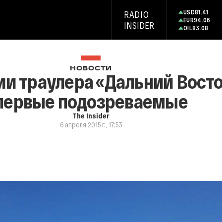
USD
81.41
RADIO
EUR
94.06
INSIDER
OIL
83.08
НОВОСТИ
нии траулера «Дальний Вост
первые подозреваемые
The Insider
6 апреля 2015 г., 17:53