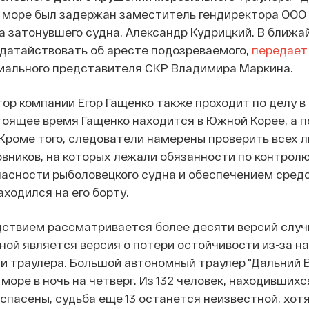
 море был задержан заместитель гендиректора ООО 
 затонувшего судна, Александр Кудрицкий. В ближ
датайствовать об аресте подозреваемого,
передает
циального представителя СКР Владимира Маркина.
ор компании Егор Гащенко также проходит по делу в
тоящее время Гащенко находится в Южной Корее, а 
 Кроме того, следователи намерены проверить всех л
овников, на которых лежали обязанности по контролю
асности рыболовецкого судна и обеспечением сред
аходился на его борту.
дствием рассматривается более десяти версий случ
ной является версия о потери остойчивости из-за н
и траулера. Большой автономный траулер "Дальний 
море в ночь на четверг. Из 132 человек, находившихс
и спасены, судьба еще 13 останется неизвестной, хот