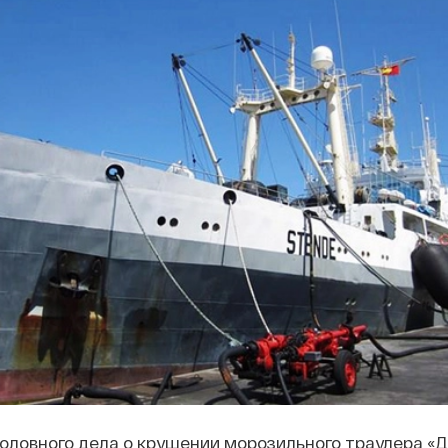
головного дела о крушении морозильного траулера «