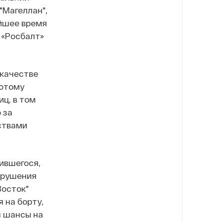
"Магеллан",
айшее время
«Росбалт»
 качестве
потому
иц, в том
 за
ствами
ившегося,
арушения
Восток"
я на борту,
я шансы на