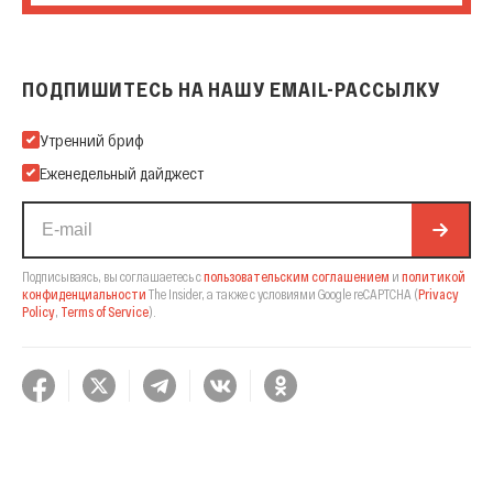
ПОДПИШИТЕСЬ НА НАШУ EMAIL-РАССЫЛКУ
Подпишитесь на нашу Email-рассылку
Утренний бриф
Еженедельный дайджест
Подписываясь, вы соглашаетесь с
пользовательским соглашением
и
политикой
конфиденциальности
The Insider,
а также с условиями Google reCAPTCHA
(
Privacy
Policy
,
Terms of Service
).