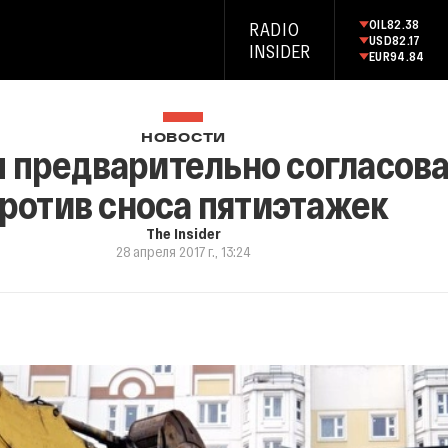
OIL
82.38
RADIO
USD
82.17
INSIDER
EUR
94.84
НОВОСТИ
 предварительно согласов
ротив сноса пятиэтажек
The Insider
28 апреля 2017 г., 13:24