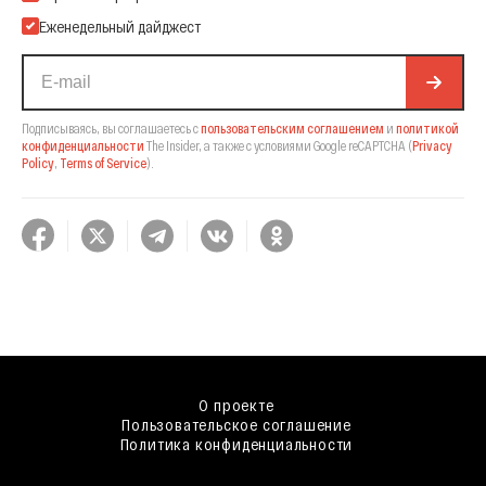
Еженедельный дайджест
Подписываясь, вы соглашаетесь с
пользовательским соглашением
и
политикой
конфиденциальности
The Insider,
а также с условиями Google reCAPTCHA
(
Privacy
Policy
,
Terms of Service
).
О проекте
Пользовательское соглашение
Политика конфиденциальности