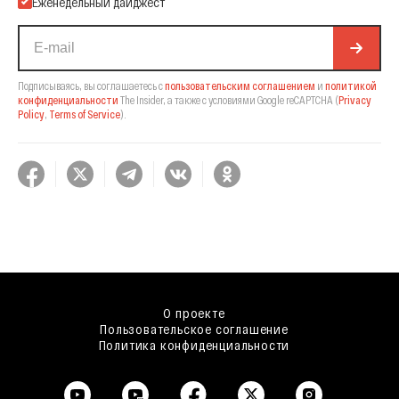
Еженедельный дайджест
Подписываясь, вы соглашаетесь с
пользовательским соглашением
и
политикой
конфиденциальности
The Insider,
а также с условиями Google reCAPTCHA
(
Privacy
Policy
,
Terms of Service
).
О проекте
Пользовательское соглашение
Политика конфиденциальности