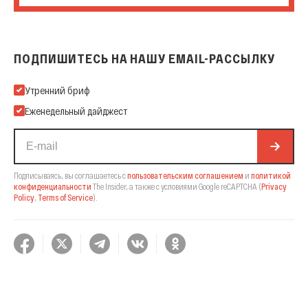
ПОДПИШИТЕСЬ НА НАШУ EMAIL-РАССЫЛКУ
Подпишитесь на нашу Email-рассылку
Утренний бриф
Еженедельный дайджест
Подписываясь, вы соглашаетесь с
пользовательским соглашением
и
политикой
конфиденциальности
The Insider,
а также с условиями Google reCAPTCHA
(
Privacy
Policy
,
Terms of Service
).