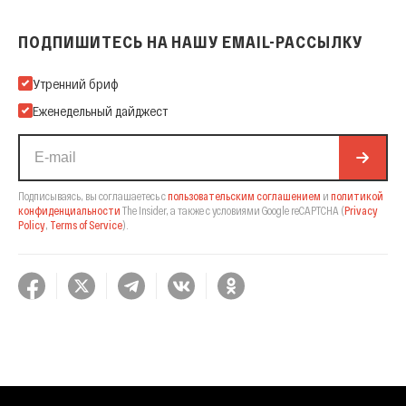
ПОДПИШИТЕСЬ НА НАШУ EMAIL-РАССЫЛКУ
Подпишитесь на нашу Email-рассылку
Утренний бриф
Еженедельный дайджест
Подписываясь, вы соглашаетесь с
пользовательским соглашением
и
политикой
конфиденциальности
The Insider,
а также с условиями Google reCAPTCHA
(
Privacy
Policy
,
Terms of Service
).