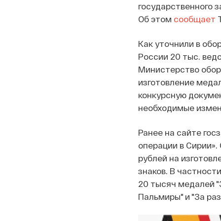
государственного з
Об этом
сообщает
Т
Как уточнили в обо
России 20 тыс. вед
Министерство обор
изготовление медал
конкурсную докуме
необходимые измене
Ранее на сайте гос
операции в Сирии».
рублей на изготовл
знаков. В частност
20 тысяч медалей "
Пальмиры" и "За ра