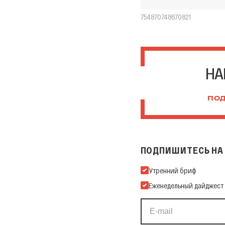
754870748670821
НА
ПОД
ПОДПИШИТЕСЬ НА 
Подпишитесь на нашу Ema
Утренний бриф
Еженедельный дайджест