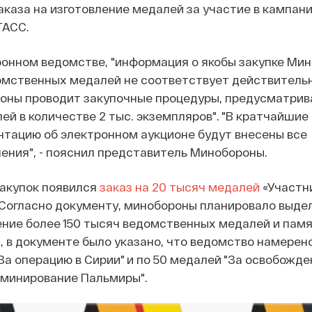
аказа на изготовление медалей за участие в кампани
АСС.
ронном ведомстве, "информация о якобы закупке Ми
омственных медалей не соответствует действитель
оны проводит закупочные процедуры, предусматри
ей в количестве 2 тыс. экземпляров". "В кратчайшие 
нтацию об электронном аукционе будут внесены все
ния", - пояснил представитель Минобороны.
закупок появился
заказ на 20 тысяч медалей
«Участн
 Согласно документу, минобороны планировало выде
ение более 150 тысяч ведомственных медалей и пам
и, в документе было указано, что ведомство намерен
За операцию в Сирии" и по 50 медалей "За освобожде
зминирование Пальмиры".