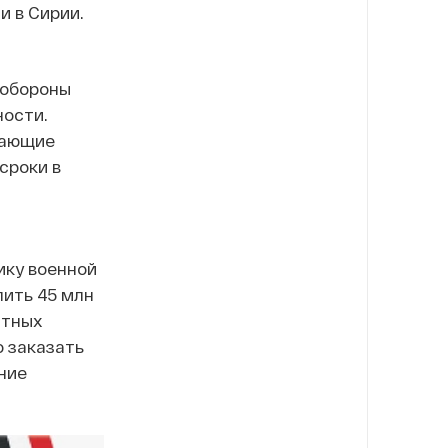
и в Сирии.
нобороны
ности.
вающие
сроки в
ику военной
лить 45 млн
ятных
о заказать
ние