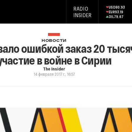
USD
80.93
RADIO
EUR
93.19
INSIDER
OIL
79.67
НОВОСТИ
ало ошибкой заказ 20 тыся
участие в войне в Сирии
The Insider
14 февраля 2017 г., 16:57