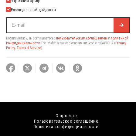
Утренний бриф
Еженедельный дайджест
Подписываясь, вы соглашаетесь с
пользовательским соглашением
и
политикой
конфиденциальности
The Insider,
а также с условиями Google reCAPTCHA
(
Privacy
Policy
,
Terms of Service
).
О проекте
Пользовательское соглашение
Политика конфиденциальности