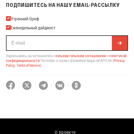
ПОДПИШИТЕСЬ НА НАШУ EMAIL-РАССЫЛКУ
Подпишитесь на нашу Email-рассылку
Утренний бриф
Еженедельный дайджест
Подписываясь, вы соглашаетесь с
пользовательским соглашением
и
политикой
конфиденциальности
The Insider,
а также с условиями Google reCAPTCHA
(
Privacy
Policy
,
Terms of Service
).
О проекте