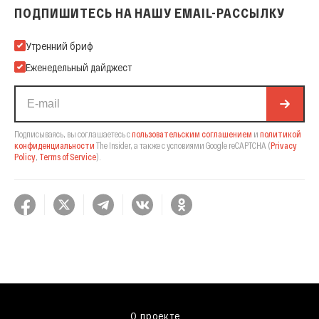
ПОДПИШИТЕСЬ НА НАШУ EMAIL-РАССЫЛКУ
Подпишитесь на нашу Email-рассылку
Утренний бриф
Еженедельный дайджест
Подписываясь, вы соглашаетесь с
пользовательским соглашением
и
политикой
конфиденциальности
The Insider,
а также с условиями Google reCAPTCHA
(
Privacy
Policy
,
Terms of Service
).
О проекте