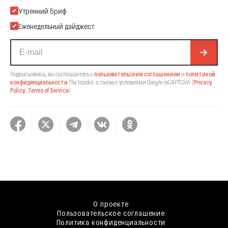
Подпишитесь на нашу Email-рассылку
Утренний бриф
Еженедельный дайджест
Подписываясь, вы соглашаетесь с
пользовательским соглашением
и
политикой
конфиденциальности
The Insider,
а также с условиями Google reCAPTCHA
(
Privacy
Policy
,
Terms of Service
).
О проекте
Пользовательское соглашение
Политика конфиденциальности