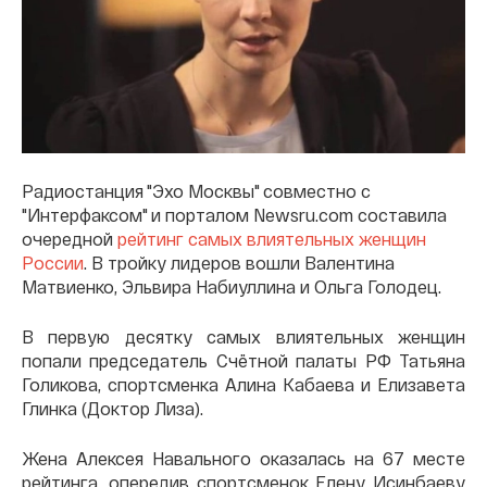
Радиостанция "Эхо Москвы" совместно с
"Интерфаксом" и порталом Newsru.com составила
очередной
рейтинг самых влиятельных женщин
России
. В тройку лидеров вошли Валентина
Матвиенко, Эльвира Набиуллина и Ольга Голодец.
В первую десятку самых влиятельных женщин
попали председатель Счётной палаты РФ Татьяна
Голикова, спортсменка Алина Кабаева и Елизавета
Глинка (Доктор Лиза).
Жена Алексея Навального оказалась на 67 месте
рейтинга, опередив спортсменок Елену Исинбаеву