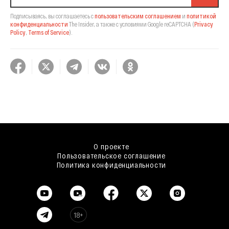
Подписываясь, вы соглашаетесь с
пользовательским соглашением
и
политикой
конфиденциальности
The Insider,
а также с условиями Google reCAPTCHA
(
Privacy
Policy
,
Terms of Service
).
О проекте
Пользовательское соглашение
Политика конфиденциальности
18+