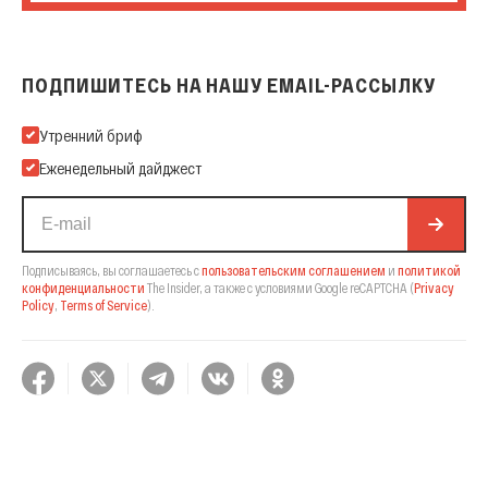
ПОДПИШИТЕСЬ НА НАШУ EMAIL-РАССЫЛКУ
Подпишитесь на нашу Email-рассылку
Утренний бриф
Еженедельный дайджест
Подписываясь, вы соглашаетесь с
пользовательским соглашением
и
политикой
конфиденциальности
The Insider,
а также с условиями Google reCAPTCHA
(
Privacy
Policy
,
Terms of Service
).