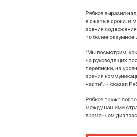
Рябков выразил над
в сжатые сроки, и 
зрения содержания,
то более разумное 
"Мы посмотрим, ка
на руководящих пос
переписки, на уров
зрения коммуникаци
части", — сказал Ря
Рябков также повто
между нашими стран
временном диапазон