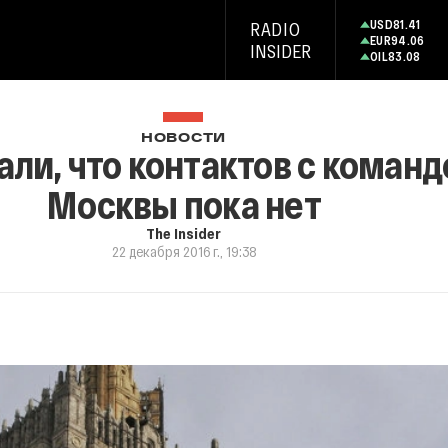
USD
81.41
RADIO
EUR
94.06
INSIDER
OIL
83.08
НОВОСТИ
ли, что контактов с команд
Москвы пока нет
The Insider
22 декабря 2016 г., 19:38