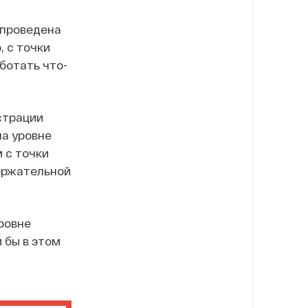
 проведена
 с точки
ботать что-
страции
на уровне
 с точки
ержательной
ровне
 бы в этом