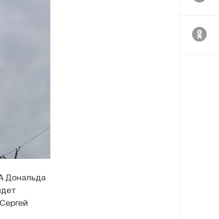
ША Дональда
идет
 Сергей