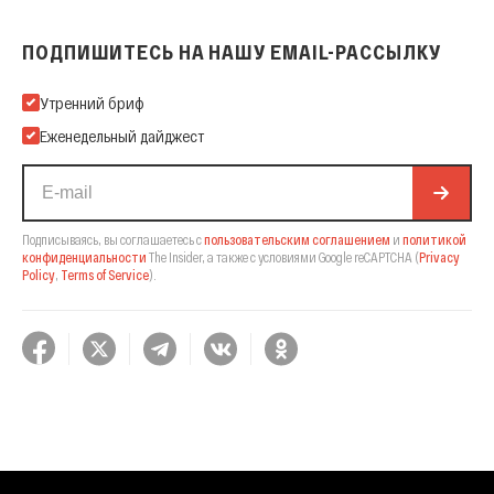
ПОДПИШИТЕСЬ НА НАШУ EMAIL-РАССЫЛКУ
Подпишитесь на нашу Email-рассылку
Утренний бриф
Еженедельный дайджест
Подписываясь, вы соглашаетесь с
пользовательским соглашением
и
политикой
конфиденциальности
The Insider,
а также с условиями Google reCAPTCHA
(
Privacy
Policy
,
Terms of Service
).