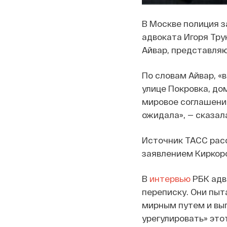
В Москве полиция 
адвоката Игоря Тру
Айвар, представля
По словам Айвар, «
улице Покровка, до
мировое соглашени
ожидала», — сказал
Источник ТАСС расс
заявлением Киркоро
В
интервью
РБК адв
переписку. Они пыт
мирным путем и вып
урегулировать» это