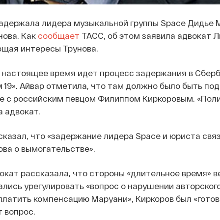
задержала лидера музыкальной группы Space Дидье 
нова. Как
сообщает
ТАСС, об этом заявила адвокат 
ющая интересы Трунова.
в настоящее время идет процесс задержания в Сберб
м 19». Айвар отметила, что там должно было быть по
е с российским певцом Филиппом Киркоровым. «Поли
а адвокат.
казал, что «задержание лидера Space и юриста связ
ва о вымогательстве».
окат рассказала, что стороны «длительное время» в
ались урегулировать «вопрос о нарушении авторског
латить компенсацию Маруани», Киркоров был «готов
т вопрос.