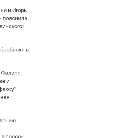
ни и Игорь
— пояснила
винского»
Сбербанка в
ц Филипп
ве и
факсу"
нная
влению.
 в пресс-