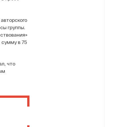
 авторского
сы группы.
мствования»
 сумму в 75
ал, что
ым