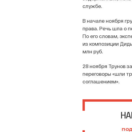
службе.
В начале ноября гр
права. Речь шла о 
По его словам, экс
из композиции Дидь
млн руб.
28 ноября Трунов за
переговоры «шли тр
соглашением».
НА
ПОД