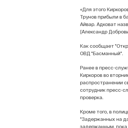
«Для этого Киркоро
Трунов прибыли в б
Айвар. Адковат наз
[Александр Доброви
Как сообщает "Откр
ОВД "Басманный".
Ранее в пресс-слу
Киркоров во вторни
распространении св
сотрудник пресс-сл
проверка.
Кроме того, в полиц
"Задержанных на да
задержанным, пока 