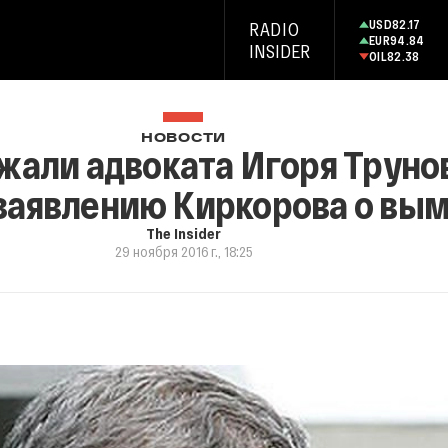
USD
82.17
RADIO
EUR
94.84
INSIDER
OIL
82.38
НОВОСТИ
жали адвоката Игоря Труно
 заявлению Киркорова о вы
The Insider
29 ноября 2016 г., 18:25