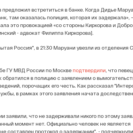
в предложил встретиться в банке. Когда Дидье Маруа
анк, там оказалась полиция, которая их задержала», 
вала это провокацией «со стороны Киркорова и Добро
нский - адвокат Филиппа Киркорова].
ытая Россия", в 21:30 Маруани увезли из отделения 
жбе ГУ МВД России по Москве
подтвердили
, что певе
к обратился в полицию с заявлением о вымогательст
едений, порочащих его честь. Как рассказал "Интер
ужбы, в рамках этого заявления начата доследстве
ии заявили, что не задерживали никого по этому зая
нный момент нет. Официально человек не является
не составлен протокол о задержании", - подчеркнули