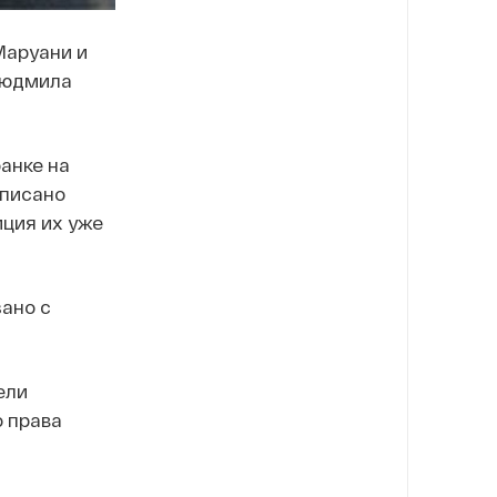
Маруани и
Людмила
анке на
дписано
ция их уже
ано с
ели
о права