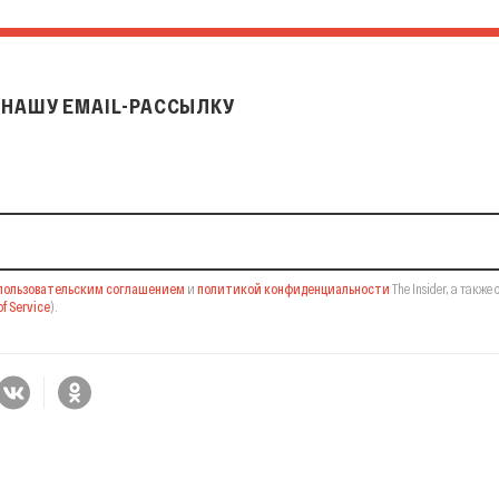
НАШУ EMAIL-РАССЫЛКУ
il-рассылку
пользовательским соглашением
и
политикой конфиденциальности
The Insider,
а также 
f Service
).