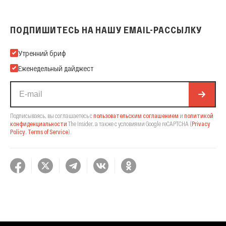
ПОДПИШИТЕСЬ НА НАШУ EMAIL-РАССЫЛКУ
Подпишитесь на нашу Email-рассылку
Утренний бриф
Еженедельный дайджест
Подписываясь, вы соглашаетесь с
пользовательским соглашением
и
политикой
конфиденциальности
The Insider,
а также с условиями Google reCAPTCHA
(
Privacy
Policy
,
Terms of Service
).