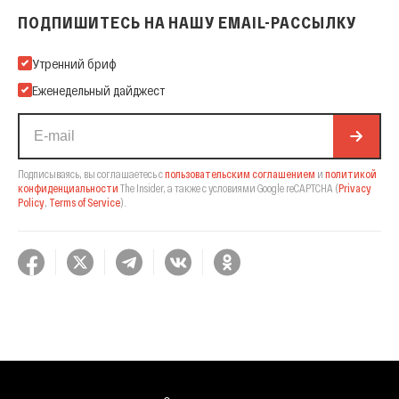
ПОДПИШИТЕСЬ НА НАШУ EMAIL-РАССЫЛКУ
Подпишитесь на нашу Email-рассылку
Утренний бриф
Еженедельный дайджест
Подписываясь, вы соглашаетесь с
пользовательским соглашением
и
политикой
конфиденциальности
The Insider,
а также с условиями Google reCAPTCHA
(
Privacy
Policy
,
Terms of Service
).