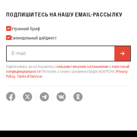
ПОДПИШИТЕСЬ НА НАШУ EMAIL-РАССЫЛКУ
Подпишитесь на нашу Email-рассылку
Утренний бриф
Еженедельный дайджест
Подписываясь, вы соглашаетесь с
пользовательским соглашением
и
политикой
конфиденциальности
The Insider,
а также с условиями Google reCAPTCHA
(
Privacy
Policy
,
Terms of Service
).