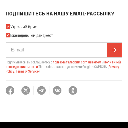
ПОДПИШИТЕСЬ НА НАШУ EMAIL-РАССЫЛКУ
Подпишитесь на нашу Email-рассылку
Утренний бриф
Еженедельный дайджест
Подписываясь, вы соглашаетесь с
пользовательским соглашением
и
политикой
конфиденциальности
The Insider,
а также с условиями Google reCAPTCHA
(
Privacy
Policy
,
Terms of Service
).