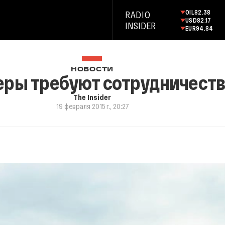
OIL
82.38
RADIO
USD
82.17
INSIDER
EUR
94.84
НОВОСТИ
ры требуют сотрудничеств
The Insider
19 февраля 2015 г., 20:27