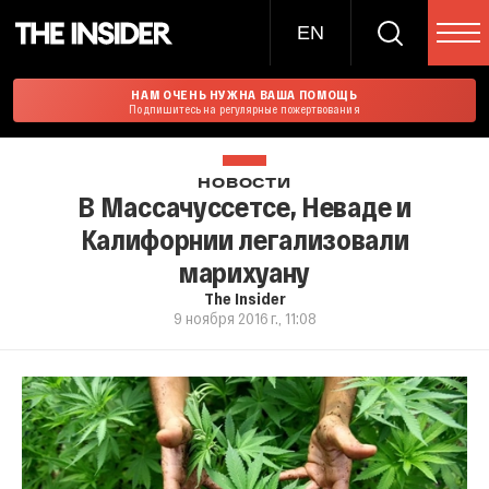
EN
НАМ ОЧЕНЬ НУЖНА ВАША ПОМОЩЬ
Подпишитесь на регулярные пожертвования
НОВОСТИ
В Массачуссетсе, Неваде и
Калифорнии легализовали
марихуану
The Insider
9 ноября 2016 г., 11:08