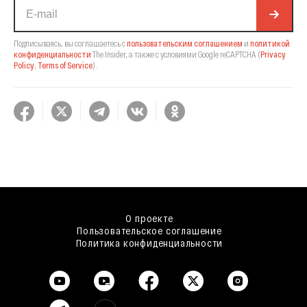
Подписываясь, вы соглашаетесь с
пользовательским соглашением
и
политикой
конфиденциальности
The Insider,
а также с условиями Google reCAPTCHA
(
Privacy
Policy
,
Terms of Service
).
О проекте
Пользовательское соглашение
Политика конфиденциальности