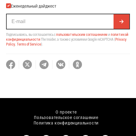
Еженедельный дайджест
Подписываясь, вы соглашаетесь с
пользовательским соглашением
и
политикой
конфиденциальности
The Insider,
а также с условиями Google reCAPTCHA
(
Privacy
Policy
,
Terms of Service
).
О проекте
Пользовательское соглашение
Политика конфиденциальности