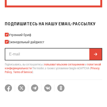
ПОДПИШИТЕСЬ НА НАШУ EMAIL-РАССЫЛКУ
Подпишитесь на нашу Email-рассылку
Утренний бриф
Еженедельный дайджест
Подписываясь, вы соглашаетесь с
пользовательским соглашением
и
политикой
конфиденциальности
The Insider,
а также с условиями Google reCAPTCHA
(
Privacy
Policy
,
Terms of Service
).