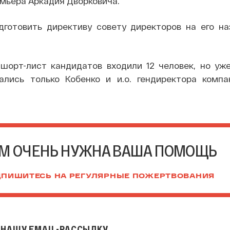
мьера Аркадия Дворковича.
дготовить директиву совету директоров на его наз
шорт-лист кандидатов входили 12 человек, но уж
лись только Кобенко и и.о. гендиректора компа
М ОЧЕНЬ НУЖНА ВАША ПОМОЩЬ
ПИШИТЕСЬ НА РЕГУЛЯРНЫЕ ПОЖЕРТВОВАНИЯ
НАШУ EMAIL-РАССЫЛКУ