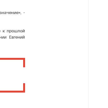
начение», -
е к прошлой
нии Евгений