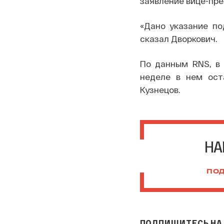
заявление вице-пре
«Дано указание по
сказал Дворкович.
По данным RNS, в 
неделе в нем оста
Кузнецов.
НА
ПОД
ПОДПИШИТЕСЬ НА 