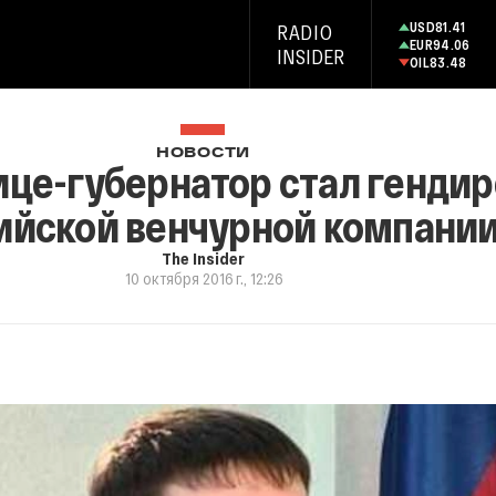
USD
81.41
RADIO
EUR
94.06
INSIDER
OIL
83.48
НОВОСТИ
ице-губернатор стал генди
ийской венчурной компани
The Insider
10 октября 2016 г., 12:26