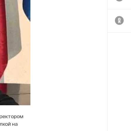
иректором
лкой на