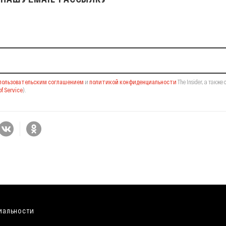
il-рассылку
пользовательским соглашением
и
политикой конфиденциальности
The Insider,
а также 
f Service
).
иальности