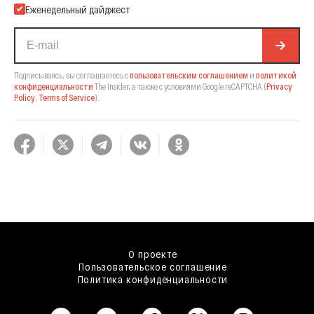
Еженедельный дайджест
Подписываясь, вы соглашаетесь с
пользовательским соглашением
и
политикой
конфиденциальности
The Insider,
а также с условиями Google reCAPTCHA
(
Privacy
Policy
,
Terms of Service
).
О проекте
Пользовательское соглашение
Политика конфиденциальности