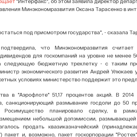
бщает
"Интерфакс", об этом заявила директор депа
равления Минэкономразвития Оксана Тарасенко в ин
статься под присмотром государства", - сказала Та
 подтвердила, что Минэкономразвития считает
 дивидендов для госкомпаний на уровне не менее 5
а следующую бюджетную трехлетку - с таким п
инистр экономического развития Андрей Улюкаев у
жетных условиях министерство поддержит это пред
тва в "Аэрофлоте" 51,17 процентов акций. В 2014
з, санкционирующий размывание госдоли до 50 пр
 Росимущество планировало сделку, в рамк
азмещением небольшой допэмиссии, размывающей
агалось продать квазиказначейский (принадлежа
) пакет и, возможно, пакет госкорпорации "Ростех"