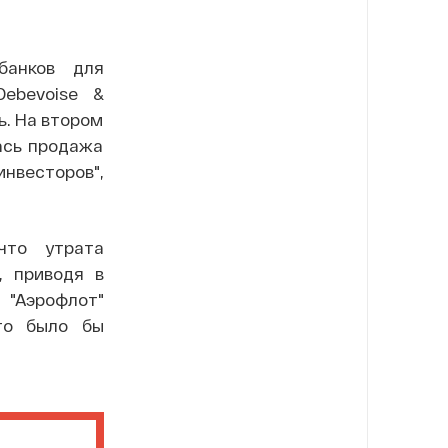
банков для
Debevoise &
ь. На втором
лась продажа
инвесторов",
что утрата
, приводя в
 "Аэрофлот"
что было бы