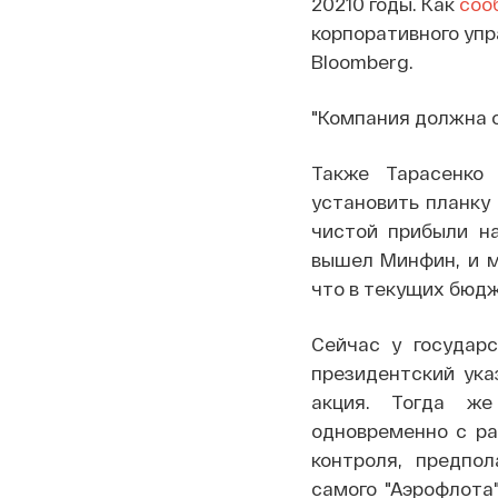
20210 годы. Как
соо
корпоративного уп
Bloomberg.
"Компания должна о
Также Тарасенко
установить планку
чистой прибыли н
вышел Минфин, и м
что в текущих бюд
Сейчас у государс
президентский ука
акция. Тогда же
одновременно с р
контроля, предпол
самого "Аэрофлота"