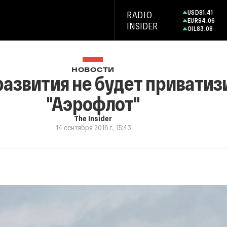
USD
81.41
RADIO
EUR
94.06
INSIDER
OIL
83.08
НОВОСТИ
звития не будет приватиз
"Аэрофлот"
The Insider
14 сентября 2016 г., 15:43