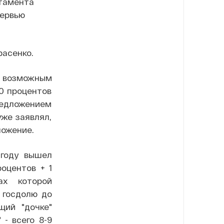
ртамента
тервью
расенко.
 возможным
0 процентов
редложением
же заявлял,
ложение.
 году вышел
оцентов + 1
ах которой
 госдолю до
щий "дочке"
 - всего 8-9