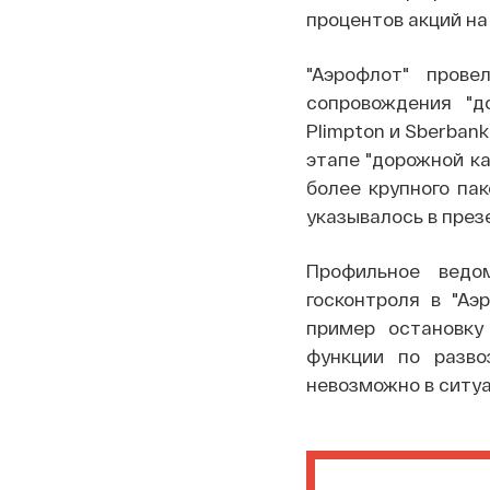
процентов акций на
"Аэрофлот" пров
сопровождения "д
Plimpton и Sberbank
этапе "дорожной ка
более крупного пак
указывалось в пре
Профильное ведо
госконтроля в "Аэ
пример остановку 
функции по разво
невозможно в ситуа