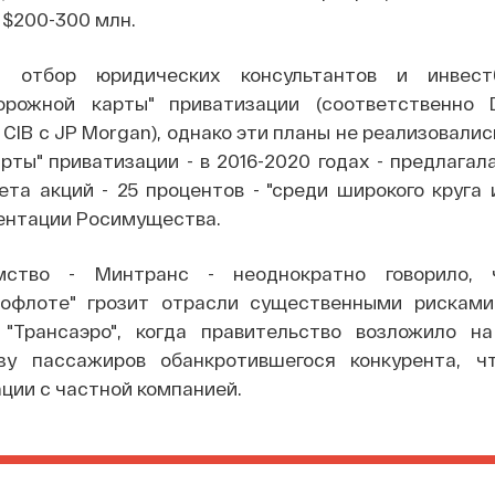
 $200-300 млн.
ел отбор юридических консультантов и инвест
орожной карты" приватизации (соответственно 
 CIB с JP Morgan), однако эти планы не реализовалис
рты" приватизации - в 2016-2020 годах - предлага
ета акций - 25 процентов - "среди широкого круга 
зентации Росимущества.
мство - Минтранс - неоднократно говорило, 
рофлоте" грозит отрасли существенными рисками
"Трансаэро", когда правительство возложило на
зу пассажиров обанкротившегося конкурента, 
ции с частной компанией.