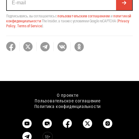
Подписываясь, вы соглашаетесь с
пользовательским соглашением
и
политикой
конфиденциальности
The Insider,
а также с условиями Google reCAPTCHA
(
Privacy
Policy
,
Terms of Service
).
О проекте
Пользовательское соглашение
Политика конфиденциальности
18+